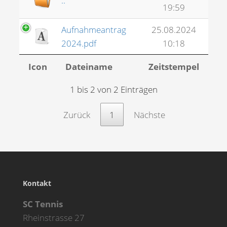
..
19:59
Aufnahmeantrag
25.08.2024
2024.pdf
10:18
Icon
Dateiname
Zeitstempel
1 bis 2 von 2 Einträgen
Zurück
1
Nächste
Kontakt
SC Tennis
Rheinstrasse 27