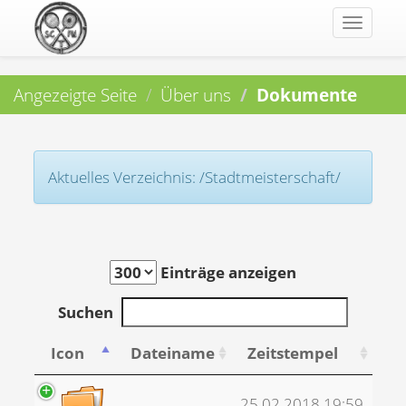
Toggle
navigat
Angezeigte Seite
Über uns
Dokumente
Aktuelles Verzeichnis: /Stadtmeisterschaft/
Einträge anzeigen
Suchen
Icon
Dateiname
Zeitstempel
..
25.02.2018 19:59