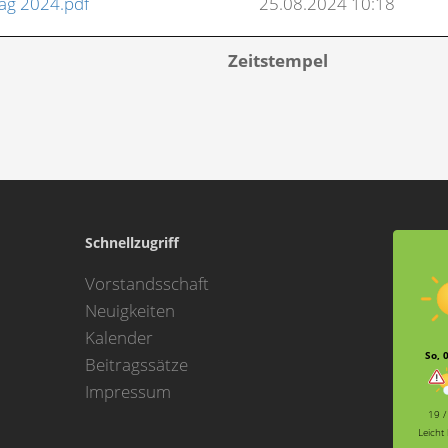
ag 2024.pdf
25.08.2024 10:18
Zeitstempel
Schnellzugriff
Vorstandsschaft
Neuigkeiten
Kalender
So, 
Beitragssätze
Impressum
19 /
Leicht