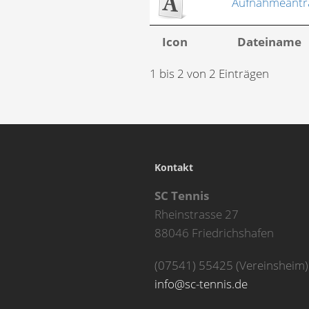
Aufnahmeantr
Icon
Dateiname
1 bis 2 von 2 Einträgen
Kontakt
SC Tennis
Rheinstrasse 27
88046 Friedrichshafen
(07541) 55425 (Vereinsheim)
info@sc-tennis.de