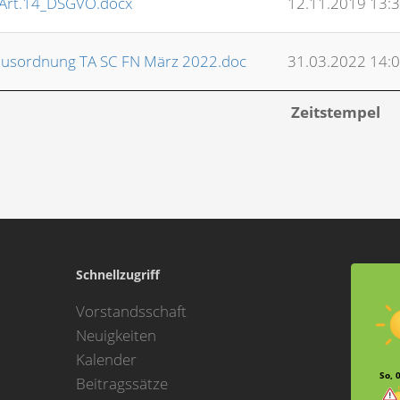
_Art.14_DSGVO.docx
12.11.2019 13:
 Hausordnung TA SC FN März 2022.doc
31.03.2022 14:
Zeitstempel
Schnellzugriff
Vorstandsschaft
Neuigkeiten
Kalender
So, 
Beitragssätze